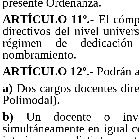
presente Ordenanza.
ARTÍCULO 1
1
º.-
El cómpu
directivos del nivel univer
régimen de dedicación
nombramiento.
ARTÍCULO 12
º.-
Podrán a
a)
Dos cargos docentes dir
Polimodal).
b)
Un docente o invest
simultáneamente en igual c