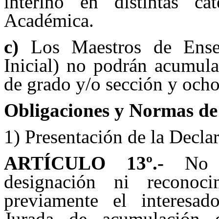
interino en distintas c
Académica.
c)
Los Maestros de Ense
Inicial) no podrán acumul
de grado y/o sección y ocho
Obligaciones y Normas de
1) Presentación de la Decla
ARTÍCULO 13
º.-
No s
designación ni reconoc
previamente el interesad
Jurada de acumulación 