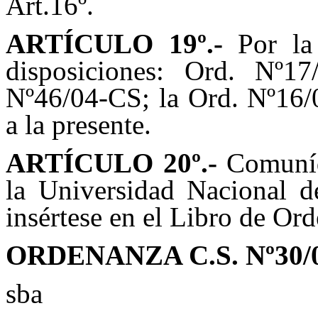
Art.16º.
ARTÍCULO 1
9
º.-
Por la 
disposiciones: Ord. Nº1
Nº46/04-CS; la Ord. Nº16/
a la presente.
ARTÍCULO
20
º.-
Comuníqu
la Universidad Nacional d
insértese en el Libro de Or
ORDENANZA C.S. Nº
30/
sba