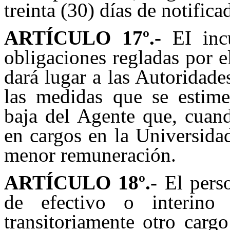
treinta (30) días de notifica
ARTÍCULO 17
º.-
EI incu
obligaciones regladas por e
dará lugar a las Autoridade
las medidas que se estimen
baja del Agente que, cuand
en cargos en la Universidad
menor remuneración.
ARTÍCULO 1
8
º.-
El perso
de efectivo o interino
transitoriamente otro carg